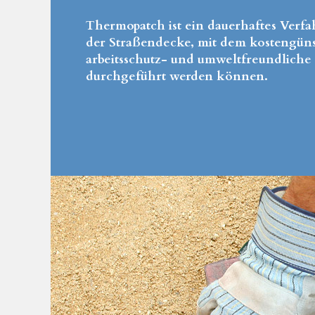
Thermopatch ist ein dauerhaftes Verfa
der Straßendecke, mit dem kostengünst
arbeitsschutz- und umweltfreundliche
durchgeführt werden können.