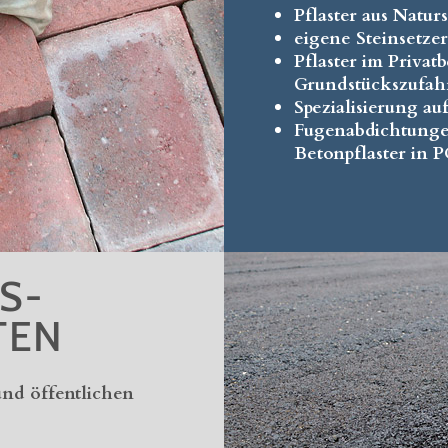
Pflaster aus Natur
eigene Steinsetze
Pflaster im Privat
Grundstückszufah
Spezialisierung a
Fugenabdichtunge
Betonpflaster in 
S-
TEN
und öffentlichen