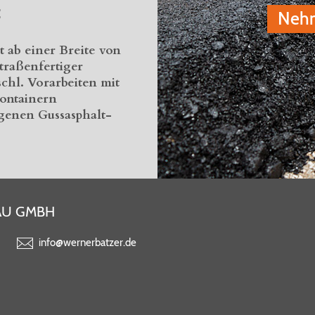
:
Nehm
 ab einer Breite von
traßenfertiger
chl. Vorarbeiten mit
ontainern
genen Gussasphalt-
AU GMBH
info@wernerbatzer.de