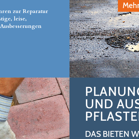
Mehr
hren zur Reparatur
ige, leise,
 Ausbesserungen
PLANUN
UND AU
PFLASTE
DAS BIETEN W